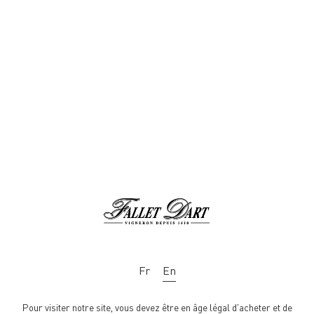
POST MAGAZINE –
ARTICLE FROM JOHN
BRUNTON
En
Fr
Dear Customer,
The Estate is open from Monday to Saturday : 9am-12 / 2pm-6.
Pour visiter notre site, vous devez être en âge légal d'acheter et de