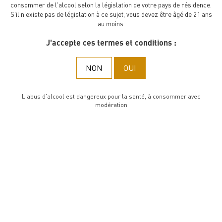
Fallet-Dart will be closed exceptionally on Friday 25th from 5 pm
consommer de l'alcool selon la législation de votre pays de résidence.
and Saturday 26th of october 2024 all day long. Thank you for your
S'il n'existe pas de législation à ce sujet, vous devez être âgé de 21 ans
understanding.
au moins.
J'accepte ces termes et conditions :
FERMER
NON
OUI
L'abus d'alcool est dangereux pour la santé, à consommer avec
modération